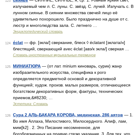
сиянье
— СИЯНИЕ, СИЯНЬЕ, я; ср. 1. Ровный яркий свет,
123
излучаемый чем л. С. луны. С. звёзд. С. лучей. Излучать с. В
лунном сиянье. В сиянии множества свечей лицо её
удивительно похорошело. Было празднично на душе от с.
люстр и многолюдства зала. С. летнего …
Энциклопедический словарь
éclat
— фр. [экла/] сверкание, блеск ◊ éclatant [эклата/н]
124
блестящий, сверкающий avec éclat [авэ/к экла/] сверкая …
Словарь иностранных музыкальных терминов
МИНИАТЮРА
— (от лат. minium киноварь, сурик) жанр
125
изобразительного искусства, специфика к рого
определяется предметной основой и декоративной
функцией; худож. произв. малых размеров, отличающееся
богатством декоративных форм, фактуры, технических
приемов,&#8230; …
Эстетика: Словарь
Сура 2 АЛЬ-БАКАРА КОРОВА, мединская, 286 аятов
— 1.
126
Во имя Аллаха, Милостивого, Милосердного. Алиф, лам,
мим[k2] . 2. Это Писание несомненное, для
богобоязненных на правую стезю указание, 3. Для тех, что