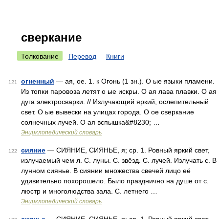
сверкание
Толкование
Перевод
Книги
огненный
— ая, ое. 1. к Огонь (1 зн.). О ые языки пламени.
121
Из топки паровоза летят о ые искры. О ая лава плавки. О ая
дуга электросварки. // Излучающий яркий, ослепительный
свет. О ые вывески на улицах города. О ое сверкание
солнечных лучей. О ая вспышка&#8230; …
Энциклопедический словарь
сияние
— СИЯНИЕ, СИЯНЬЕ, я; ср. 1. Ровный яркий свет,
122
излучаемый чем л. С. луны. С. звёзд. С. лучей. Излучать с. В
лунном сиянье. В сиянии множества свечей лицо её
удивительно похорошело. Было празднично на душе от с.
люстр и многолюдства зала. С. летнего …
Энциклопедический словарь