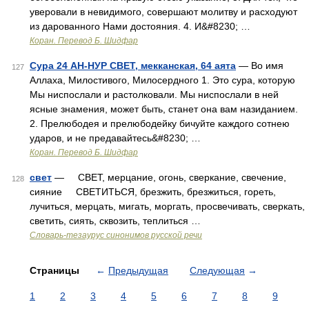
уверовали в невидимого, совершают молитву и расходуют
из дарованного Нами достояния. 4. И&#8230; …
Коран. Перевод Б. Шидфар
Сура 24 АН-НУР СВЕТ, мекканская, 64 аята
— Во имя
127
Аллаха, Милостивого, Милосердного 1. Это сура, которую
Мы ниспослали и растолковали. Мы ниспослали в ней
ясные знамения, может быть, станет она вам назиданием.
2. Прелюбодея и прелюбодейку бичуйте каждого сотнею
ударов, и не предавайтесь&#8230; …
Коран. Перевод Б. Шидфар
свет
— СВЕТ, мерцание, огонь, сверкание, свечение,
128
сияние СВЕТИТЬСЯ, брезжить, брезжиться, гореть,
лучиться, мерцать, мигать, моргать, просвечивать, сверкать,
светить, сиять, сквозить, теплиться …
Словарь-тезаурус синонимов русской речи
Страницы
←
Предыдущая
Следующая
→
1
2
3
4
5
6
7
8
9